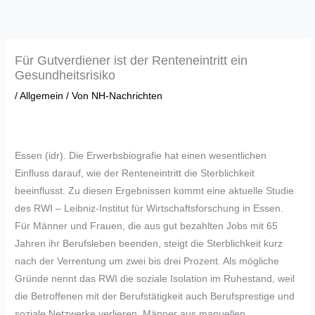
Zum
Inhalt
springen
Für Gutverdiener ist der Renteneintritt ein
Gesundheitsrisiko
/
Allgemein
/ Von
NH-Nachrichten
Essen (idr). Die Erwerbsbiografie hat einen wesentlichen
Einfluss darauf, wie der Renteneintritt die Sterblichkeit
beeinflusst. Zu diesen Ergebnissen kommt eine aktuelle Studie
des RWI – Leibniz-Institut für Wirtschaftsforschung in Essen.
Für Männer und Frauen, die aus gut bezahlten Jobs mit 65
Jahren ihr Berufsleben beenden, steigt die Sterblichkeit kurz
nach der Verrentung um zwei bis drei Prozent. Als mögliche
Gründe nennt das RWI die soziale Isolation im Ruhestand, weil
die Betroffenen mit der Berufstätigkeit auch Berufsprestige und
soziale Netzwerke verlieren. Männer aus manuellen