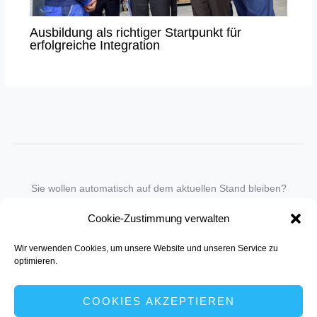
Ausbildung als richtiger Startpunkt für
erfolgreiche Integration
Sie wollen automatisch auf dem aktuellen Stand bleiben?
Wir nehmen Sie gegen eine geringe monatliche Gebühr
Cookie-Zustimmung verwalten
in unseren Newsletter-Service auf.
Wir verwenden Cookies, um unsere Website und unseren Service zu
Senden Sie für ein Angebot einfach eine
Mail an die Redaktion
.
optimieren.
COOKIES AKZEPTIEREN