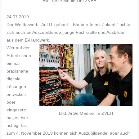
Bild: ArGe Medien im ZVEH
24.07.2019
Der Wettbewerb „Auf IT gebaut – Bauberufe mit Zukunft“ richtet
sich auch an Auszubildende, junge Fachkräfte und Ausbilder
aus dem E-Handwerk.
Wer auf der
Arbeit schon
einmal
praxisnahe
digitale
Lösungen
entwickelt
oder
eingesetzt
Bild: ArGe Medien im ZVEH
hat, ist hier
richtig: Bis
zum 4. November 2019 können sich Auszubildende, aber auch