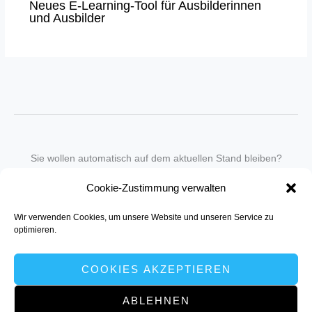
Neues E-Learning-Tool für Ausbilderinnen
und Ausbilder
Sie wollen automatisch auf dem aktuellen Stand bleiben?
Wir nehmen Sie gegen eine geringe monatliche Gebühr
Cookie-Zustimmung verwalten
in unseren Newsletter-Service auf.
Wir verwenden Cookies, um unsere Website und unseren Service zu
Senden Sie für ein Angebot einfach eine
Mail an die Redaktion
.
optimieren.
COOKIES AKZEPTIEREN
ABLEHNEN