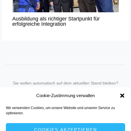
Ausbildung als richtiger Startpunkt für
erfolgreiche Integration
Sie wollen automatisch auf dem aktuellen Stand bleiben?
Wir nehmen Sie gegen eine geringe monatliche Gebühr
Cookie-Zustimmung verwalten
in unseren Newsletter-Service auf.
Wir verwenden Cookies, um unsere Website und unseren Service zu
Senden Sie für ein Angebot einfach eine
Mail an die Redaktion
.
optimieren.
COOKIES AKZEPTIEREN