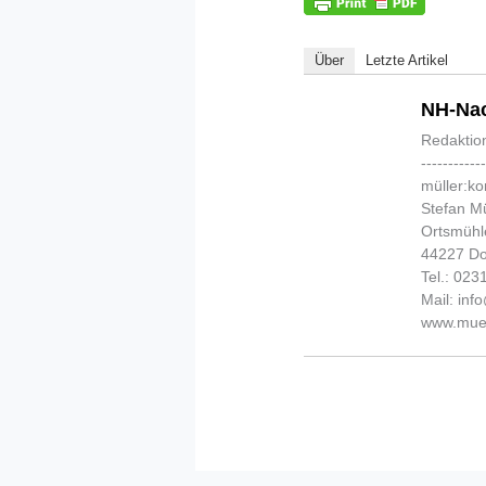
Über
Letzte Artikel
NH-Nac
Redaktio
-----------
müller:k
Stefan Mü
Ortsmühl
44227 D
Tel.: 02
Mail: in
www.muel