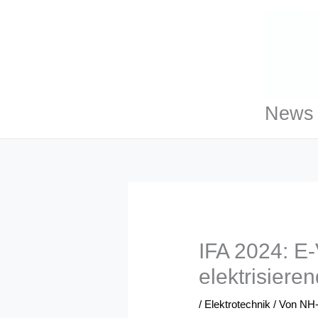
Zum
Inhalt
springen
News 
IFA 2024: E
elektrisiere
/
Elektrotechnik
/ Von
NH-