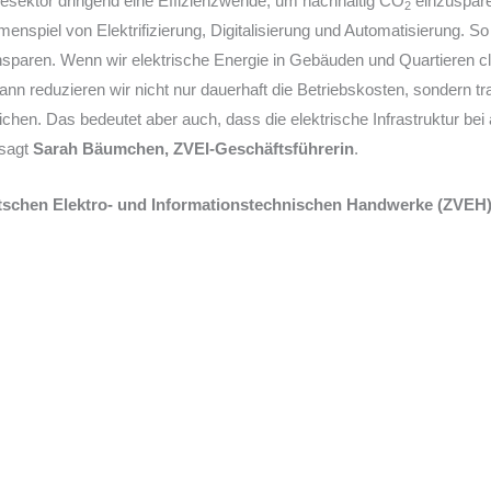
sektor dringend eine Effizienzwende, um nachhaltig CO
einzuspare
2
spiel von Elektrifizierung, Digitalisierung und Automatisierung. So
nsparen. Wenn wir elektrische Energie in Gebäuden und Quartieren c
dann reduzieren wir nicht nur dauerhaft die Betriebskosten, sondern 
reichen. Das bedeutet aber auch, dass die elektrische Infrastruktur be
 sagt
Sarah Bäumchen, ZVEI-Geschäftsführerin
.
tschen Elektro- und Informationstechnischen Handwerke (ZVEH