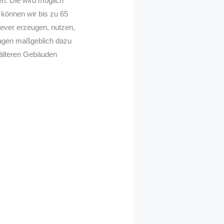
n. Die wird möglich
 können wir bis zu 65
lever erzeugen, nutzen,
tragen maßgeblich dazu
i älteren Gebäuden
)