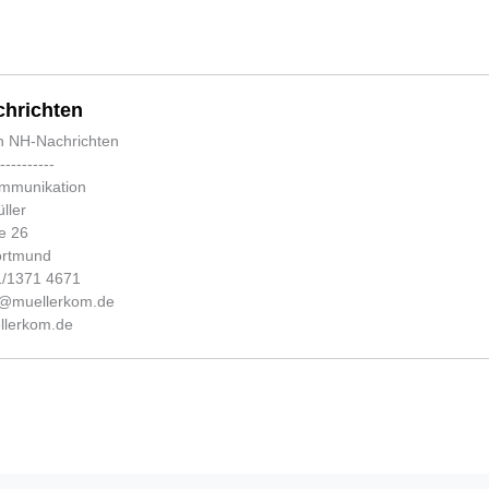
hrichten
n NH-Nachrichten
-----------
ommunikation
ller
e 26
ortmund
31/1371 4671
fo@muellerkom.de
lerkom.de