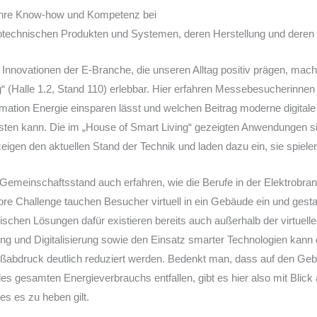
Jahre Know-how und Kompetenz bei
rotechnischen Produkten und Systemen, deren Herstellung und deren 
n Innovationen der E-Branche, die unseren Alltag positiv prägen, m
“ (Halle 1.2, Stand 110) erlebbar. Hier erfahren Messebesucherinnen
mation Energie einsparen lässt und welchen Beitrag moderne digital
isten kann. Die im „House of Smart Living“ gezeigten Anwendungen s
igen den aktuellen Stand der Technik und laden dazu ein, sie spieler
m Gemeinschaftsstand auch erfahren, wie die Berufe in der Elektrobr
ore Challenge tauchen Besucher virtuell in ein Gebäude ein und gesta
nischen Lösungen dafür existieren bereits auch außerhalb der virtuelle
ung und Digitalisierung sowie den Einsatz smarter Technologien kann
ßabdruck deutlich reduziert werden. Bedenkt man, dass auf den Ge
s gesamten Energieverbrauchs entfallen, gibt es hier also mit Blick 
s es zu heben gilt.