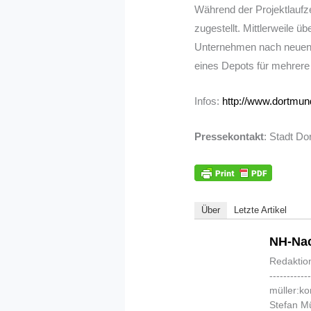
Während der Projektlaufze
zugestellt. Mittlerweile 
Unternehmen nach neuen S
eines Depots für mehrere
Infos:
http://www.dortmun
Pressekontakt
: Stadt Do
Über
Letzte Artikel
NH-Nac
Redaktio
-----------
müller:k
Stefan Mü