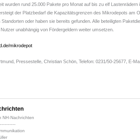
it wurden rund 25.000 Pakete pro Monat auf bis zu elf Lastenrädern 
übersteigt der Platzbedarf die Kapazitätsgrenzen des Mikrodepots am 
tandorten oder haben sie bereits gefunden. Alle beteiligten Paketdi
 Nutzer unabhängig von Fördergeldern weiter umsetzen.
d.de/mikrodepot
rtmund, Pressestelle, Christian Schön, Telefon: 0231/50-25677, E-Mai
hrichten
n NH-Nachrichten
-----------
ommunikation
ller