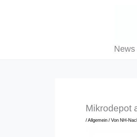
Zum
Inhalt
springen
News 
Mikrodepot a
/
Allgemein
/ Von
NH-Nach