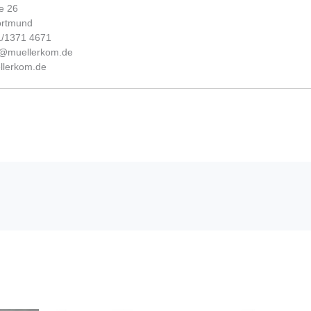
e 26
ortmund
31/1371 4671
fo@muellerkom.de
lerkom.de