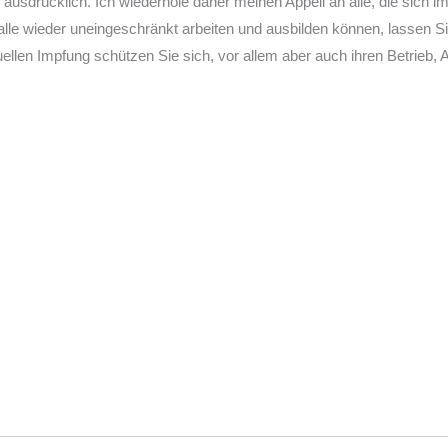
ausdrücklich. Ich wiederhole daher meinen Appell an alle, die sich 
alle wieder uneingeschränkt arbeiten und ausbilden können, lassen S
duellen Impfung schützen Sie sich, vor allem aber auch ihren Betrieb, 