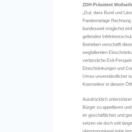
ZDH-Präsident Wollseife
„Gut, dass Bund und Länd
Pandemielage Rechnung tr
bundesweit möglichst einhe
geltenden Infektionssc
Betrieben verschafft dies
wegfallenden Einschränkun
verlässliche Exit-Perspekt
Einschränkungen und Coro
Umso unverständlicher is
Kosmetiker in diesem Öff
Ausdrücklich unterstütze
Bürger zu appellieren und
im geschäftlichen und ges
setzen sie doch seit lang
überproportional hohe Im