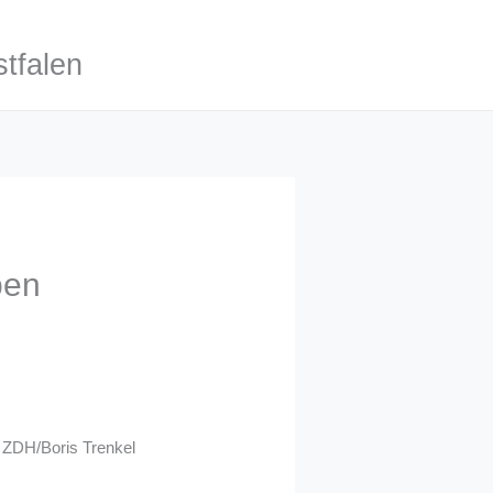
tfalen
ben
 ZDH/Boris Trenkel