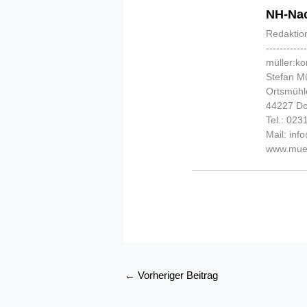
NH-Nac
Redaktio
-----------
müller:k
Stefan Mü
Ortsmühl
44227 D
Tel.: 02
Mail: in
www.muel
←
Vorheriger Beitrag