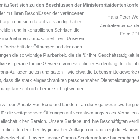
r äußert sich zu den Beschlüssen der Ministerpräsidentenkonfe
er mit ihren Beschlüssen der veränderten
Hans Peter Woll
agen und sich darauf verständigt haben,
Zentralverbands d
itlich und in kontrollierten Schritten die
Foto: ZD
hutzmaßnahmen zurückzunehmen. Unseren
er Dreischritt der Öffnungen und der dann
gen die so wichtige Planbarkeit, die sie für ihre Geschäftstätigkeit 
ive ist gerade für die Gewerke von essentieller Bedeutung, für die übe
na-Auflagen gelten und galten – wie etwa die Lebensmittelgewerke
t, dass die stark eingeschränkten personennahen Dienstleistungsge
nungskonzept nicht berücksichtigt werden.
n wir den Ansatz von Bund und Ländern, an die Eigenverantwortung d
 für die weitgehenden Öffnungen auf verantwortungsvolles Verhalten
ellschaftlichen Bereich. Unsere Betriebe und ihre Beschäftigten verd
em die erforderlichen hygienischen Auflagen um und zeigt die Handw
pfbereitschaft. Unsere jüngste Corona-Sonderumfrage hat ergeben, d