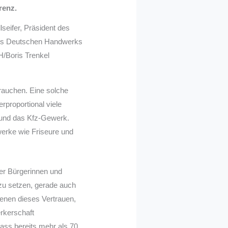
renz.
seifer, Präsident des
es Deutschen Handwerks
H/Boris Trenkel
brauchen. Eine solche
rproportional viele
 und das Kfz-Gewerk.
werke wie Friseure und
er Bürgerinnen und
 zu setzen, gerade auch
ienen dieses Vertrauen,
erkerschaft
ass bereits mehr als 70