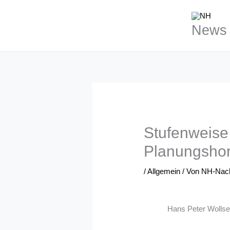
Zum
Inhalt
News 
springen
Stufenweise 
Planungshor
/
Allgemein
/ Von
NH-Nach
Hans Peter Wollse