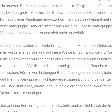
n in unseren Betrieben geboostert sind – ein im Vergleich zur Gesam
teil. Die übergroße Mehrheit der Handwerkerinnen und Handwerker ha
endlich aus dieser Pandemie herauszukommen. Das zeigt einmal meh
s Wirtschaftsgruppe, sondern immer auch als eine Gesellschaftsgruppe,
Verantwortung bewusst ist und sich auch so verhält.
und und Länder schon jetzt Vorkehrungen, um im Herbst und Winter a
llen vorbereitet zu sein und auf diese Weise Einschränkungen für Ge
eute Restriktionen würden zahlreiche Betriebe der besonders betro
erstehen können. Vor diesem Hintergrund gilt es, unsere Betriebe mögl
n zu machen. Für die von bisherigen Beschränkungen besonders betr
ende Hilfen notwendig sein. Richtigerweise tragen Bund und Länder 
V bis Ende Juni 2022, parallel dazu auch die ergänzenden Programme
Kurzarbeitergeld verlängern.
er auf eine Forcierung des Impffortschritts und ein Schließen der I