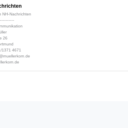
hrichten
n NH-Nachrichten
-----------
ommunikation
ller
e 26
ortmund
31/1371 4671
fo@muellerkom.de
lerkom.de