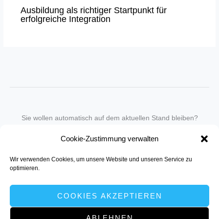
Ausbildung als richtiger Startpunkt für
erfolgreiche Integration
Sie wollen automatisch auf dem aktuellen Stand bleiben?
Wir nehmen Sie gegen eine geringe monatliche Gebühr
Cookie-Zustimmung verwalten
in unseren Newsletter-Service auf.
Wir verwenden Cookies, um unsere Website und unseren Service zu
Senden Sie für ein Angebot einfach eine
Mail an die Redaktion
.
optimieren.
COOKIES AKZEPTIEREN
ABLEHNEN