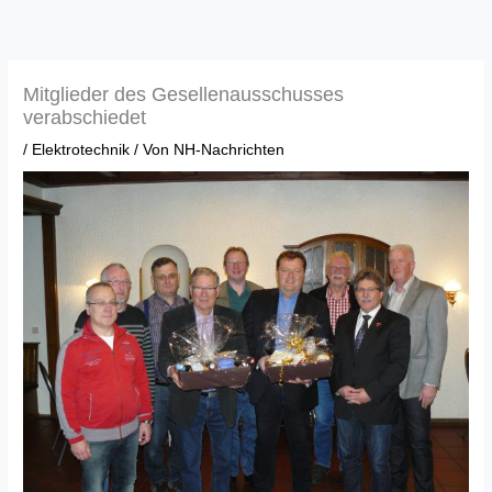
Zum
Inhalt
springen
Mitglieder des Gesellenausschusses
verabschiedet
/
Elektrotechnik
/ Von
NH-Nachrichten