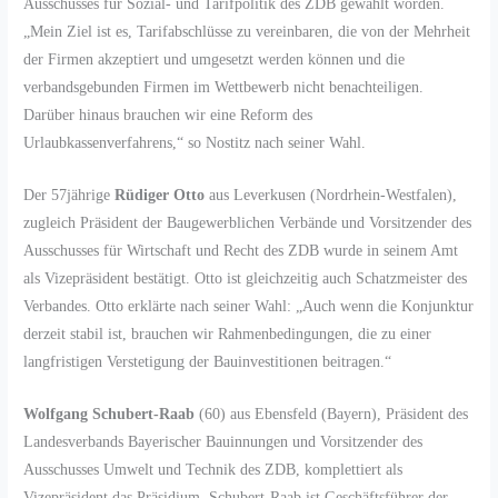
Ausschusses für Sozial- und Tarifpolitik des ZDB gewählt worden.
„Mein Ziel ist es, Tarifabschlüsse zu vereinbaren, die von der Mehrheit
der Firmen akzeptiert und umgesetzt werden können und die
verbandsgebunden Firmen im Wettbewerb nicht benachteiligen.
Darüber hinaus brauchen wir eine Reform des
Urlaubkassenverfahrens,“ so Nostitz nach seiner Wahl.
Der 57jährige
Rüdiger Otto
aus Leverkusen (Nordrhein-Westfalen),
zugleich Präsident der Baugewerblichen Verbände und Vorsitzender des
Ausschusses für Wirtschaft und Recht des ZDB wurde in seinem Amt
als Vizepräsident bestätigt. Otto ist gleichzeitig auch Schatzmeister des
Verbandes. Otto erklärte nach seiner Wahl: „Auch wenn die Konjunktur
derzeit stabil ist, brauchen wir Rahmenbedingungen, die zu einer
langfristigen Verstetigung der Bauinvestitionen beitragen.“
Wolfgang Schubert-Raab
(60) aus Ebensfeld (Bayern), Präsident des
Landesverbands Bayerischer Bauinnungen und Vorsitzender des
Ausschusses Umwelt und Technik des ZDB, komplettiert als
Vizepräsident das Präsidium. Schubert-Raab ist Geschäftsführer der