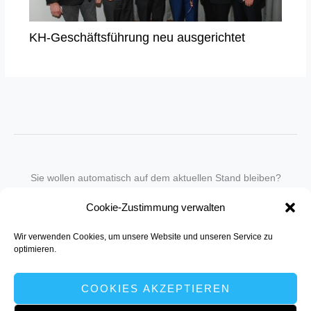
KH-Geschäftsführung neu ausgerichtet
Sie wollen automatisch auf dem aktuellen Stand bleiben?
Wir nehmen Sie gegen eine geringe monatliche Gebühr
Cookie-Zustimmung verwalten
in unseren Newsletter-Service auf.
Wir verwenden Cookies, um unsere Website und unseren Service zu
Senden Sie für ein Angebot einfach eine
Mail an die Redaktion
.
optimieren.
COOKIES AKZEPTIEREN