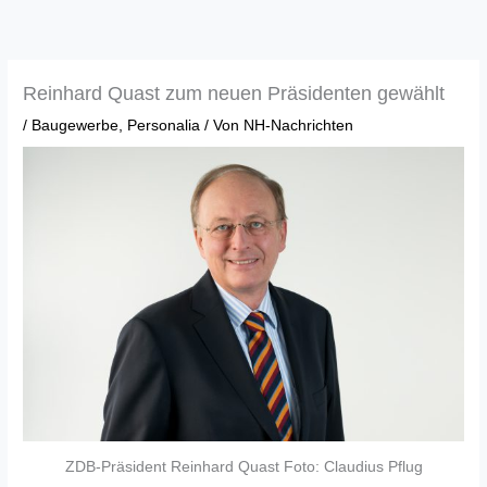
Zum
Inhalt
springen
Reinhard Quast zum neuen Präsidenten gewählt
/
Baugewerbe
,
Personalia
/ Von
NH-Nachrichten
ZDB-Präsident Reinhard Quast Foto: Claudius Pflug