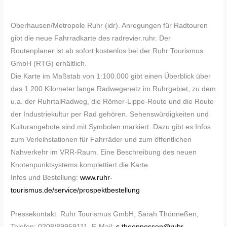
Oberhausen/Metropole Ruhr (idr). Anregungen für Radtouren
gibt die neue Fahrradkarte des radrevier.ruhr. Der
Routenplaner ist ab sofort kostenlos bei der Ruhr Tourismus
GmbH (RTG) erhältlich.
Die Karte im Maßstab von 1:100.000 gibt einen Überblick über
das 1.200 Kilometer lange Radwegenetz im Ruhrgebiet, zu dem
u.a. der RuhrtalRadweg, die Römer-Lippe-Route und die Route
der Industriekultur per Rad gehören. Sehenswürdigkeiten und
Kulturangebote sind mit Symbolen markiert. Dazu gibt es Infos
zum Verleihstationen für Fahrräder und zum öffentlichen
Nahverkehr im VRR-Raum. Eine Beschreibung des neuen
Knotenpunktsystems komplettiert die Karte.
Infos und Bestellung:
www.ruhr-
tourismus.de/service/prospektbestellung
Pressekontakt: Ruhr Tourismus GmbH, Sarah Thönneßen,
Telefon: 0208/89959111, E-Mail:
s.thoennessen@ruhr-