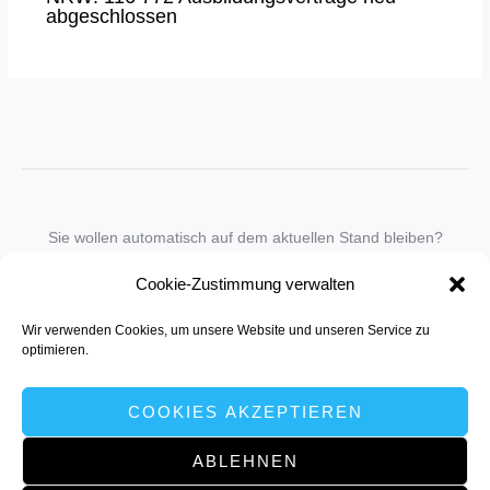
abgeschlossen
Sie wollen automatisch auf dem aktuellen Stand bleiben?
Wir nehmen Sie gegen eine geringe monatliche Gebühr
Cookie-Zustimmung verwalten
in unseren Newsletter-Service auf.
Wir verwenden Cookies, um unsere Website und unseren Service zu
Senden Sie für ein Angebot einfach eine
Mail an die Redaktion
.
optimieren.
COOKIES AKZEPTIEREN
ABLEHNEN