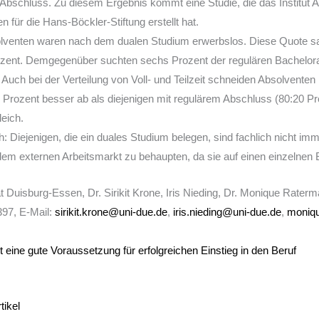
bschluss. Zu diesem Ergebnis kommt eine Studie, die das Institut Arb
 für die Hans-Böckler-Stiftung erstellt hat.
olventen waren nach dem dualen Studium erwerbslos. Diese Quote sa
rozent. Demgegenüber suchten sechs Prozent der regulären Bachelo
 Auch bei der Verteilung von Voll- und Teilzeit schneiden Absolvente
 Prozent besser ab als diejenigen mit regulärem Abschluss (80:20 P
leich.
h: Diejenigen, die ein duales Studium belegen, sind fachlich nicht im
dem externen Arbeitsmarkt zu behaupten, da sie auf einen einzelnen B
t Duisburg-Essen, Dr. Sirikit Krone, Iris Nieding, Dr. Monique Rater
397, E-Mail:
sirikit.krone@uni-due.de
,
iris.nieding@uni-due.de
,
moniq
t eine gute Voraussetzung für erfolgreichen Einstieg in den Beruf
tikel