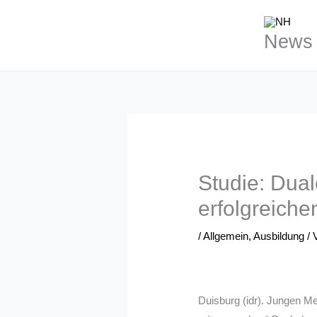
Zum
Inhalt
News 
springen
Studie: Dual
erfolgreiche
/
Allgemein
,
Ausbildung
/ 
Duisburg (idr). Jungen Men