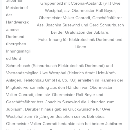
Silbernen
Gruppenbild mit Corona-Abstand: (v.l.) Uwe
Meisterbrief
Westphal, stv. Obermeister Ralf Beyer,
der
Obermeister Volker Conradi, Geschäftsführer
Handwerksk
Ass. Joachim Susewind und Gerd Schnurbusch
ammer
bei der Gratulation der Jubilare.
Dortmund
Foto: Innung für Elektrotechnik Dortmund und
übergeben.
Lünen
Innungsmitgli
ed Gerd
Schnurbusch (Schnurbusch Elektrotechnik Dortmund) und
Vorstandsmitglied Uwe Westphal (Heinrich Arndt Licht-Kraft-
Anlagen, Telefonbau GmbH & Co. KG) erhielten im Rahmen der
Mitgliederversammlung aus den Händen von Obermeister
Volker Conradi, dem stv. Obermeister Ralf Beyer und
Geschäftsführer Ass. Joachim Susewind die Urkunden zum
Jubiläum. Darüber hinaus gab es Glückwünsche für Uwe
Westphal zum 75-jährigen Bestehen seines Betriebes.
Obermeister Volker Conradi bedankte sich bei beiden Jubilaren