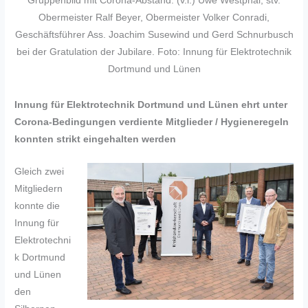
Gruppenbild mit Corona-Abstand: (v.l.) Uwe Westphal, stv.
Obermeister Ralf Beyer, Obermeister Volker Conradi,
Geschäftsführer Ass. Joachim Susewind und Gerd Schnurbusch
bei der Gratulation der Jubilare. Foto: Innung für Elektrotechnik
Dortmund und Lünen
Innung für Elektrotechnik Dortmund und Lünen ehrt unter
Corona-Bedingungen verdiente Mitglieder / Hygieneregeln
konnten strikt eingehalten werden
Gleich zwei
Mitgliedern
konnte die
Innung für
Elektrotechni
k Dortmund
und Lünen
den