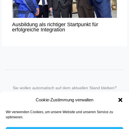
Ausbildung als richtiger Startpunkt für
erfolgreiche Integration
Sie wollen automatisch auf dem aktuellen Stand bleiben?
Wir nehmen Sie gegen eine geringe monatliche Gebühr
Cookie-Zustimmung verwalten
in unseren Newsletter-Service auf.
Wir verwenden Cookies, um unsere Website und unseren Service zu
Senden Sie für ein Angebot einfach eine
Mail an die Redaktion
.
optimieren.