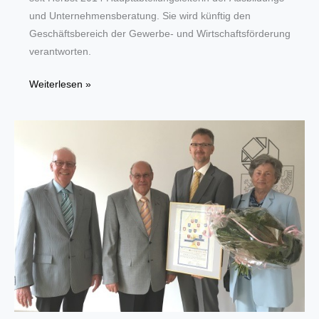
und Unternehmensberatung. Sie wird künftig den
Geschäftsbereich der Gewerbe- und Wirtschaftsförderung
verantworten.
Zwei
Weiterlesen »
neue
Akteure
für
die
Spitze
der
Handwerkskammer