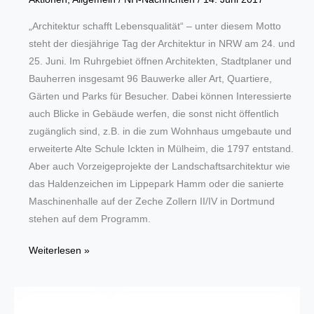
„Architektur schafft Lebensqualität“ – unter diesem Motto
steht der diesjährige Tag der Architektur in NRW am 24. und
25. Juni. Im Ruhrgebiet öffnen Architekten, Stadtplaner und
Bauherren insgesamt 96 Bauwerke aller Art, Quartiere,
Gärten und Parks für Besucher. Dabei können Interessierte
auch Blicke in Gebäude werfen, die sonst nicht öffentlich
zugänglich sind, z.B. in die zum Wohnhaus umgebaute und
erweiterte Alte Schule Ickten in Mülheim, die 1797 entstand.
Aber auch Vorzeigeprojekte der Landschaftsarchitektur wie
das Haldenzeichen im Lippepark Hamm oder die sanierte
Maschinenhalle auf der Zeche Zollern II/IV in Dortmund
stehen auf dem Programm.
Knapp
Weiterlesen »
100
Programmpunkte
locken