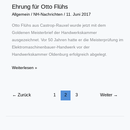
Ehrung für Otto Flühs
Allgemein
/
NH-Nachrichten
/
11. Juni 2017
Otto Flühs aus Castrop-Rauxel wurde jetzt mit dem
Goldenen Meisterbrief der Handwerkskammer
ausgezeichnet. Vor 50 Jahren hatte er die Meisterprüfung im
Elektromaschinenbauer-Handwerk vor der
Handwerkskammer Oldenburg erfolgreich abgelegt.
Ehrung
Weiterlesen »
für
Otto
Flühs
←
Zurück
1
2
3
Weiter
→