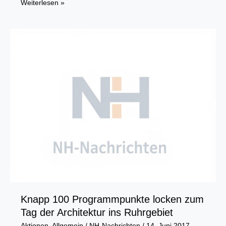
ZVEH-
Weiterlesen »
Jahrestagung
2017:
Digitalisierung
und
Qualifizierung
im
Fokus
Knapp 100 Programmpunkte locken zum
Tag der Architektur ins Ruhrgebiet
Aktionen
,
Allgemein
/
NH-Nachrichten
/
14. Juni 2017