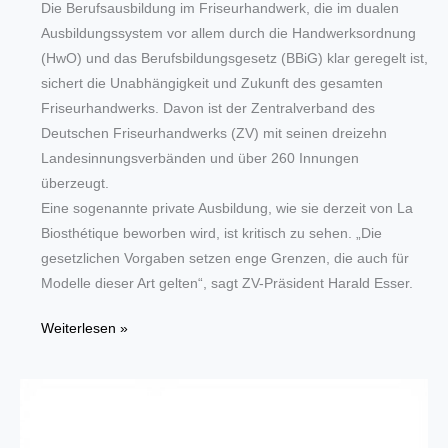
Die Berufsausbildung im Friseurhandwerk, die im dualen
Ausbildungssystem vor allem durch die Handwerksordnung
(HwO) und das Berufsbildungsgesetz (BBiG) klar geregelt ist,
sichert die Unabhängigkeit und Zukunft des gesamten
Friseurhandwerks. Davon ist der Zentralverband des
Deutschen Friseurhandwerks (ZV) mit seinen dreizehn
Landesinnungsverbänden und über 260 Innungen
überzeugt.
Eine sogenannte private Ausbildung, wie sie derzeit von La
Biosthétique beworben wird, ist kritisch zu sehen. „Die
gesetzlichen Vorgaben setzen enge Grenzen, die auch für
Modelle dieser Art gelten“, sagt ZV-Präsident Harald Esser.
Keine
Weiterlesen »
Sonderwege
in
der
Friseurausbildung