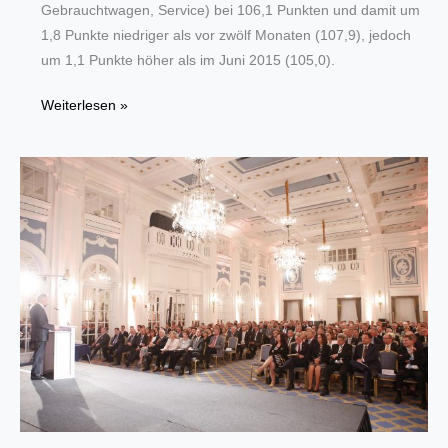
Gebrauchtwagen, Service) bei 106,1 Punkten und damit um
1,8 Punkte niedriger als vor zwölf Monaten (107,9), jedoch
um 1,1 Punkte höher als im Juni 2015 (105,0).
Kfz:
Weiterlesen »
Stabiler
Geschäftsverlauf
im
2.
Quartal