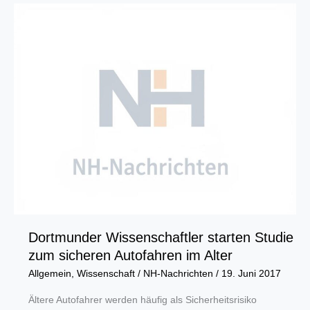
Industriekultur
am
24.
Juni:
RTG
gibt
nützliche
Tipps
zur
ExtraSchicht
Dortmunder Wissenschaftler starten Studie
zum sicheren Autofahren im Alter
Allgemein
,
Wissenschaft
/
NH-Nachrichten
/
19. Juni 2017
Ältere Autofahrer werden häufig als Sicherheitsrisiko