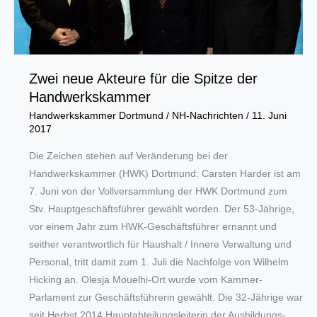
abgeschlossen
Zwei neue Akteure für die Spitze der
Handwerkskammer
Handwerkskammer Dortmund
/
NH-Nachrichten
/
11. Juni
2017
Die Zeichen stehen auf Veränderung bei der
Handwerkskammer (HWK) Dortmund: Carsten Harder ist am
7. Juni von der Vollversammlung der HWK Dortmund zum
Stv. Hauptgeschäftsführer gewählt worden. Der 53-Jährige,
vor einem Jahr zum HWK-Geschäftsführer ernannt und
seither verantwortlich für Haushalt / Innere Verwaltung und
Personal, tritt damit zum 1. Juli die Nachfolge von Wilhelm
Hicking an. Olesja Mouelhi-Ort wurde vom Kammer-
Parlament zur Geschäftsführerin gewählt. Die 32-Jährige war
seit Herbst 2014 Hauptabteilungsleiterin der Ausbildungs-