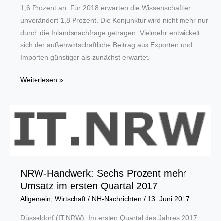
1,6 Prozent an. Für 2018 erwarten die Wissenschaftler
unverändert 1,8 Prozent. Die Konjunktur wird nicht mehr nur
durch die Inlandsnachfrage getragen. Vielmehr entwickelt
sich der außenwirtschaftliche Beitrag aus Exporten und
Importen günstiger als zunächst erwartet.
RWI-
Weiterlesen »
Konjunkturprognose:
Aufschwung
steht
auf
breiterer
Basis
NRW-Handwerk: Sechs Prozent mehr
Umsatz im ersten Quartal 2017
Allgemein
,
Wirtschaft
/
NH-Nachrichten
/
13. Juni 2017
Düsseldorf (IT.NRW). Im ersten Quartal des Jahres 2017