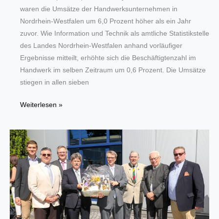
waren die Umsätze der Handwerksunternehmen in
Nordrhein-Westfalen um 6,0 Prozent höher als ein Jahr
zuvor. Wie Information und Technik als amtliche Statistikstelle
des Landes Nordrhein-Westfalen anhand vorläufiger
Ergebnisse mitteilt, erhöhte sich die Beschäftigtenzahl im
Handwerk im selben Zeitraum um 0,6 Prozent. Die Umsätze
stiegen in allen sieben
NRW-
Weiterlesen »
Handwerk:
Sechs
Prozent
mehr
Umsatz
im
ersten
Quartal
2017