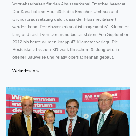
Vortriebsarbeiten für den Abwasserkanal Emscher beendet.
Der Kanal ist das Herzstück des Emscher-Umbaus und
Grundvoraussetzung dafür, dass der Fluss revitalisiert
werden kann. Der Abwasserkanal ist insgesamt 51 Kilometer
lang und reicht von Dortmund bis Dinslaken. Von September
2012 bis heute wurden knapp 47 Kilometer verlegt. Die
Restdistanz bis zum Klärwerk Emschermündung wird in
offener Bauweise und relativ oberflächennah gebaut.
Meilenstein
Weiterlesen »
beim
Emscher-
Umbau:
Unterirdischer
Vortrieb
des
Abwasserkanals
ist