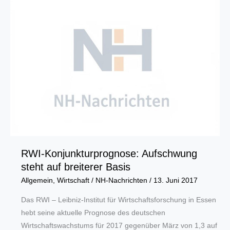
zum
Tag
der
Architektur
ins
Ruhrgebiet
RWI-Konjunkturprognose: Aufschwung
steht auf breiterer Basis
Allgemein
,
Wirtschaft
/
NH-Nachrichten
/
13. Juni 2017
Das RWI – Leibniz-Institut für Wirtschaftsforschung in Essen
hebt seine aktuelle Prognose des deutschen
Wirtschaftswachstums für 2017 gegenüber März von 1,3 auf