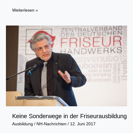
Großes
Weiterlesen »
Doppeljubiläum
bei
Kocher’s
Keine Sonderwege in der Friseurausbildung
Ausbildung
/
NH-Nachrichten
/
12. Juni 2017