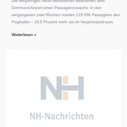
Die diesjährigen NRW-Herbstferien bescherten dem
Dortmund Airport einen Passagierzuwachs: In den
vergangenen zwei Wochen nutzten 129.836 Passagiere den
Flughafen – 19,5 Prozent mehr als im Vorjahreszeitraum.
Passagierzuwachs
Weiterlesen »
am
Dortmunder
Flughafen