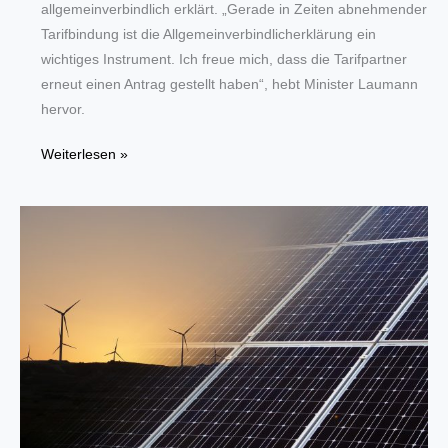
allgemeinverbindlich erklärt. „Gerade in Zeiten abnehmender
Tarifbindung ist die Allgemeinverbindlicherklärung ein
wichtiges Instrument. Ich freue mich, dass die Tarifpartner
erneut einen Antrag gestellt haben“, hebt Minister Laumann
hervor.
Laumann
Weiterlesen »
erklärt
den
Tarifvertrag
für
Friseur-
Azubis
für
allgemeinverbindlich