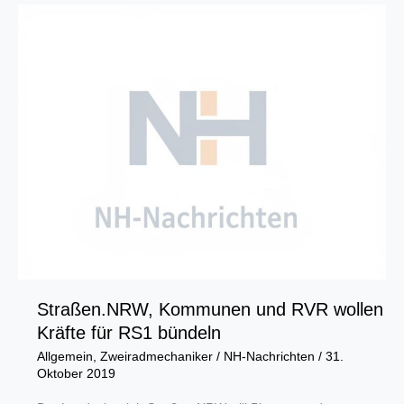
Grundstein
für
Feuerverzinkungsanlage
in
Dortmund
Straßen.NRW, Kommunen und RVR wollen
Kräfte für RS1 bündeln
Allgemein
,
Zweiradmechaniker
/
NH-Nachrichten
/
31.
Oktober 2019