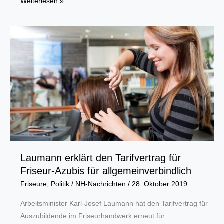
Kinofest
Weiterlesen »
Lünen
wird
30
:
„Sterne
über
uns“
läuft
als
Eröffnungsfilm
Laumann erklärt den Tarifvertrag für
Friseur-Azubis für allgemeinverbindlich
Friseure
,
Politik
/
NH-Nachrichten
/
28. Oktober 2019
Arbeitsminister Karl-Josef Laumann hat den Tarifvertrag für
Auszubildende im Friseurhandwerk erneut für