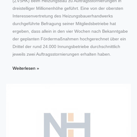
(ZVSHK) beim Heizungsbau zu Auftragsstornierungen in
dreistelliger Millionenhöhe geführt. Eine von der obersten
Interessenvertretung des Heizungsbauerhandwerks
durchgeführte Befragung seiner Mitgliedsbetriebe hat
ergeben, dass allein in den vier Wochen nach Bekanntgabe
der geplanten Fördermaßnahmen hochgerechnet über ein
Drittel der rund 24.000 Innungsbetriebe durchschnittlich
jeweils zwei Auftragsstornierungen erhalten haben.
Klimapaket
Weiterlesen »
führt
im
Heizungsbau
zu
Auftragsstornierungen