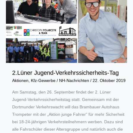
Data
Portal
für
die
Region
2.Lüner Jugend-Verkehrssicherheits-Tag
Aktionen
,
Kfz-Gewerbe
/
NH-Nachrichten
/
22. Oktober 2019
Am Samstag, den 26. September findet der 2. Lüner
Jugend-Verkehrssicherheitstag statt. Gemeinsam mit der
Dortmunder Verkehrswacht will das Brambauer Autohaus
Trompeter mit der „Aktion junge Fahrer“ für mehr Sicherheit
bei 18-24-jährigen Verkehrsteilnehmern werben. Dazu sind
alle Fahrschüler dieser Altersgruppe und natürlich auch die