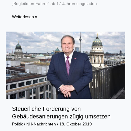
„Begleiteten Fahrer“ ab 17 Jahren eingeladen.
2.Lüner
Weiterlesen »
Jugend-
Verkehrssicherheits-
Tag
Steuerliche Förderung von
Gebäudesanierungen zügig umsetzen
Politik
/
NH-Nachrichten
/
18. Oktober 2019