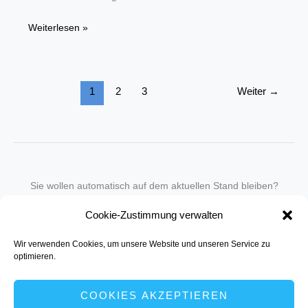
BGH-
Weiterlesen »
Urteil
zum
„Sonntagsbrötchen“:
1
2
3
Weiter
→
Großer
Schritt
für
faire
Wettbewerbsbedingungen
Sie wollen automatisch auf dem aktuellen Stand bleiben?
Wir nehmen Sie gegen eine geringe monatliche Gebühr
Cookie-Zustimmung verwalten
in unseren Newsletter-Service auf.
Wir verwenden Cookies, um unsere Website und unseren Service zu
Senden Sie für ein Angebot einfach eine
Mail an die Redaktion
.
optimieren.
COOKIES AKZEPTIEREN