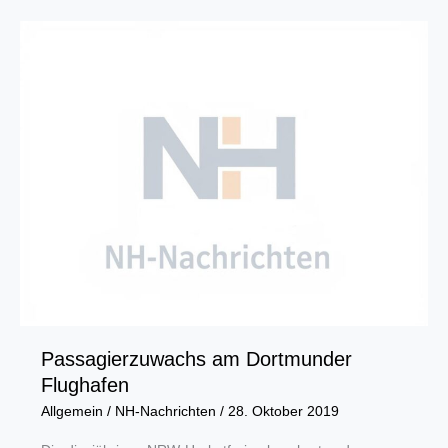
bereits
43
Prozent
des
Stromverbrauchs
Passagierzuwachs am Dortmunder
Flughafen
Allgemein
/
NH-Nachrichten
/
28. Oktober 2019