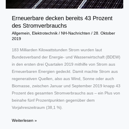
Erneuerbare decken bereits 43 Prozent
des Stromverbrauchs
Allgemein
,
Elektrotechnik
/
NH-Nachrichten
/
28. Oktober
2019
183 Milliarden Kilowattstunden Strom wurden laut
Bundesverband der Energie- und Wasserwirtschaft (BDEW)
in den ersten drei Quartalen 2019 mithilfe von Strom aus
Erneuerbaren Energien gedeckt. Damit machte Strom aus
regenerativen Quellen, also aus Wind, Sonne oder auch
Biomasse, zwischen Januar und September 2019 knapp 43
Prozent des gesamten Stromverbrauchs aus – ein Plus von
beinahe fünf Prozentpunkten gegenüber dem
Vorjahreszeitraum (38,1 %).
Erneuerbare
Weiterlesen »
decken