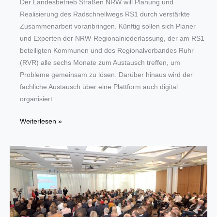
Der Landesbetrieb Straßen.NRW will Planung und
Realisierung des Radschnellwegs RS1 durch verstärkte
Zusammenarbeit voranbringen. Künftig sollen sich Planer
und Experten der NRW-Regionalniederlassung, der am RS1
beteiligten Kommunen und des Regionalverbandes Ruhr
(RVR) alle sechs Monate zum Austausch treffen, um
Probleme gemeinsam zu lösen. Darüber hinaus wird der
fachliche Austausch über eine Plattform auch digital
organisiert.
Straßen.NRW,
Weiterlesen »
Kommunen
und
RVR
wollen
Kräfte
für
RS1