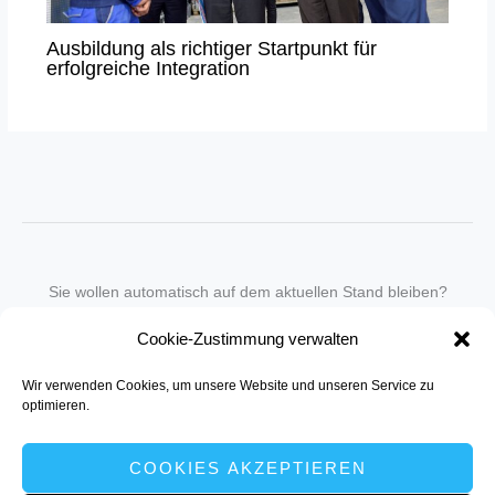
Ausbildung als richtiger Startpunkt für
erfolgreiche Integration
Sie wollen automatisch auf dem aktuellen Stand bleiben?
Wir nehmen Sie gegen eine geringe monatliche Gebühr
Cookie-Zustimmung verwalten
in unseren Newsletter-Service auf.
Wir verwenden Cookies, um unsere Website und unseren Service zu
Senden Sie für ein Angebot einfach eine
Mail an die Redaktion
.
optimieren.
COOKIES AKZEPTIEREN