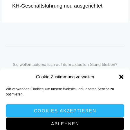
KH-Geschäftsführung neu ausgerichtet
Sie wollen automatisch auf dem aktuellen Stand bleiben?
Wir nehmen Sie gegen eine geringe monatliche Gebühr
Cookie-Zustimmung verwalten
in unseren Newsletter-Service auf.
Wir verwenden Cookies, um unsere Website und unseren Service zu
Senden Sie für ein Angebot einfach eine
Mail an die Redaktion
.
optimieren.
COOKIES AKZEPTIEREN
ABLEHNEN