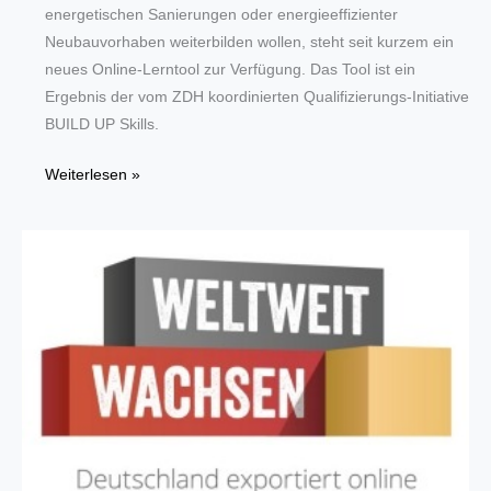
energetischen Sanierungen oder energieeffizienter
Neubauvorhaben weiterbilden wollen, steht seit kurzem ein
neues Online-Lerntool zur Verfügung. Das Tool ist ein
Ergebnis der vom ZDH koordinierten Qualifizierungs-Initiative
BUILD UP Skills.
Neues
Weiterlesen »
E-
Learning-
Tool
für
Ausbilderinnen
und
Ausbilder