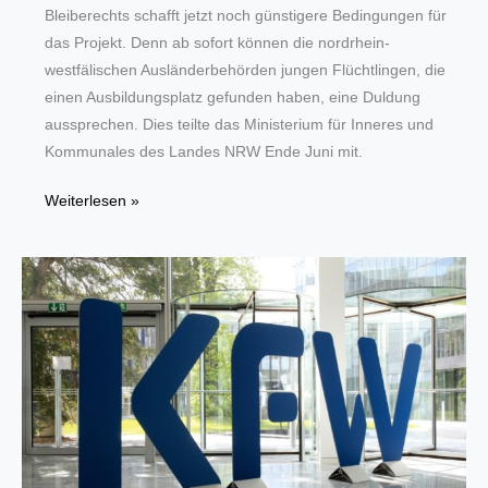
Bleiberechts schafft jetzt noch günstigere Bedingungen für
das Projekt. Denn ab sofort können die nordrhein-
westfälischen Ausländerbehörden jungen Flüchtlingen, die
einen Ausbildungsplatz gefunden haben, eine Duldung
aussprechen. Dies teilte das Ministerium für Inneres und
Kommunales des Landes NRW Ende Juni mit.
Flüchtlinge:
Weiterlesen »
HWK-
Initiative
will
Perspektiven
schaffen