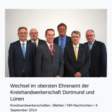
Weckruf
für
die
Friseur-
Branche
Wechsel im obersten Ehrenamt der
Kreishandwerkerschaft Dortmund und
Lünen
Kreishandwerkerschaften
,
Wahlen
/
NH-Nachrichten
/
4.
September 2014