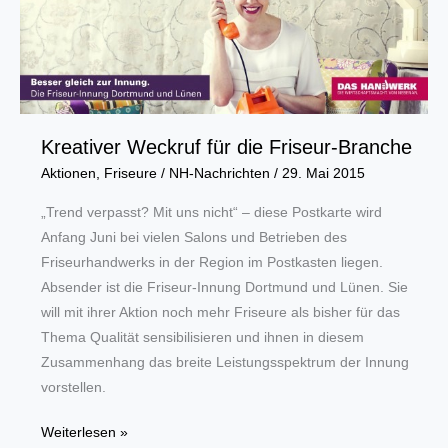
bietet
viel
unausgeschöpftes
Potenzial
für
Frauen
Kreativer Weckruf für die Friseur-Branche
Aktionen
,
Friseure
/
NH-Nachrichten
/
29. Mai 2015
„Trend verpasst? Mit uns nicht“ – diese Postkarte wird
Anfang Juni bei vielen Salons und Betrieben des
Friseurhandwerks in der Region im Postkasten liegen.
Absender ist die Friseur-Innung Dortmund und Lünen. Sie
will mit ihrer Aktion noch mehr Friseure als bisher für das
Thema Qualität sensibilisieren und ihnen in diesem
Zusammenhang das breite Leistungsspektrum der Innung
vorstellen.
Kreativer
Weiterlesen »