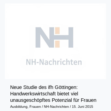
Finanzierungssituation
der
Unternehmen
erneut
verbessert
Neue Studie des ifh Göttingen:
Handwerkswirtschaft bietet viel
unausgeschöpftes Potenzial für Frauen
Ausbildung
,
Frauen
/
NH-Nachrichten
/
15. Juni 2015