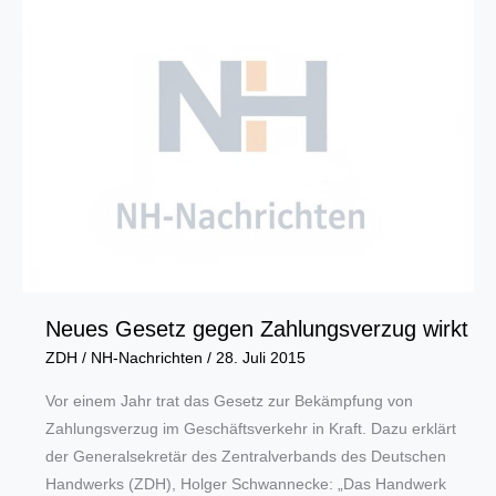
Ausbildungsjahr
am
1.
August
werden
zahlreiche
Berufsbilder
modernisiert
Neues Gesetz gegen Zahlungsverzug wirkt
ZDH
/
NH-Nachrichten
/
28. Juli 2015
Vor einem Jahr trat das Gesetz zur Bekämpfung von
Zahlungsverzug im Geschäftsverkehr in Kraft. Dazu erklärt
der Generalsekretär des Zentralverbands des Deutschen
Handwerks (ZDH), Holger Schwannecke: „Das Handwerk