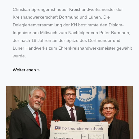
Christian Sprenger ist neuer Kreishandwerksmeister der
Kreishandwerkerschaft Dortmund und Lünen. Die
Delegiertenversammlung der KH bestimmte den Diplom-
Ingenieur am Mittwoch zum Nachfolger von Peter Burmann,
der nach 18 Jahren an der Spitze des Dortmunder und
Lüner Handwerks zum Ehrenkreishandwerksmeister gewählt
wurde.
Wechsel
Weiterlesen »
im
obersten
Ehrenamt
der
Kreishandwerkerschaft
Dortmund
und
Lünen