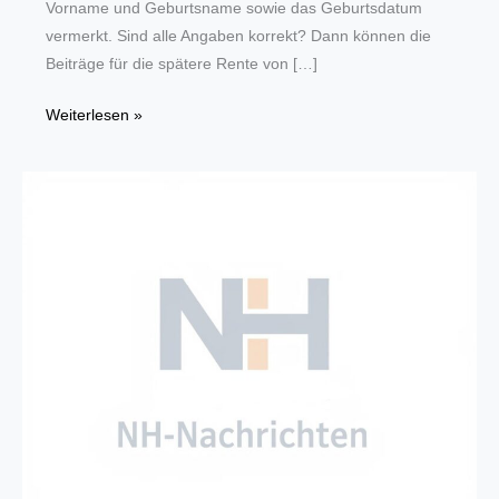
Vorname und Geburtsname sowie das Geburtsdatum
vermerkt. Sind alle Angaben korrekt? Dann können die
Beiträge für die spätere Rente von […]
Wichtige
Weiterlesen »
Post
für
Berufsstarter:
Deutsche
Rentenversicherung
verschickt
Sozialversicherungsausweise