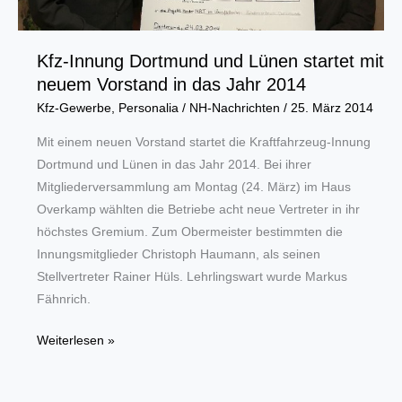
Kfz-Innung Dortmund und Lünen startet mit
neuem Vorstand in das Jahr 2014
Kfz-Gewerbe
,
Personalia
/
NH-Nachrichten
/
25. März 2014
Mit einem neuen Vorstand startet die Kraftfahrzeug-Innung
Dortmund und Lünen in das Jahr 2014. Bei ihrer
Mitgliederversammlung am Montag (24. März) im Haus
Overkamp wählten die Betriebe acht neue Vertreter in ihr
höchstes Gremium. Zum Obermeister bestimmten die
Innungsmitglieder Christoph Haumann, als seinen
Stellvertreter Rainer Hüls. Lehrlingswart wurde Markus
Fähnrich.
Kfz-
Weiterlesen »
Innung
Dortmund